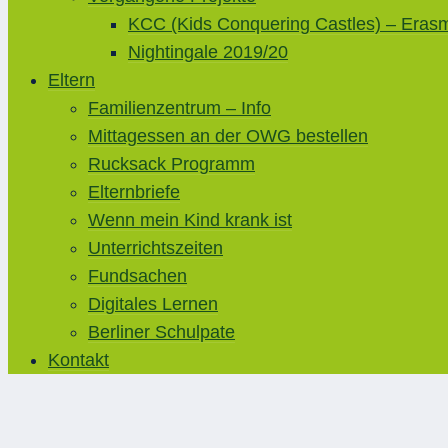
KCC (Kids Conquering Castles) – Eras
Nightingale 2019/20
Eltern
Familienzentrum – Info
Mittagessen an der OWG bestellen
Rucksack Programm
Elternbriefe
Wenn mein Kind krank ist
Unterrichtszeiten
Fundsachen
Digitales Lernen
Berliner Schulpate
Kontakt