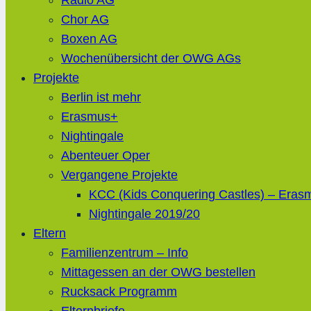
Radio AG
Chor AG
Boxen AG
Wochenübersicht der OWG AGs
Projekte
Berlin ist mehr
Erasmus+
Nightingale
Abenteuer Oper
Vergangene Projekte
KCC (Kids Conquering Castles) – Eras
Nightingale 2019/20
Eltern
Familienzentrum – Info
Mittagessen an der OWG bestellen
Rucksack Programm