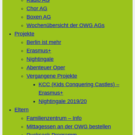
Radio AG
Chor AG
Boxen AG
Wochenübersicht der OWG AGs
Projekte
Berlin ist mehr
Erasmus+
Nightingale
Abenteuer Oper
Vergangene Projekte
KCC (Kids Conquering Castles) –
Erasmus+
Nightingale 2019/20
Eltern
Familienzentrum – Info
Mittagessen an der OWG bestellen