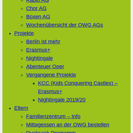
Radio AG
Chor AG
Boxen AG
Wochenübersicht der OWG AGs
Projekte
Berlin ist mehr
Erasmus+
Nightingale
Abenteuer Oper
Vergangene Projekte
KCC (Kids Conquering Castles) –
Erasmus+
Nightingale 2019/20
Eltern
Familienzentrum – Info
Mittagessen an der OWG bestellen