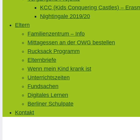
KCC (Kids Conquering Castles) – Eras
Nightingale 2019/20
Eltern
Familienzentrum – Info
Mittagessen an der OWG bestellen
Rucksack Programm
Elternbriefe
Wenn mein Kind krank ist
Unterrichtszeiten
Fundsachen
Digitales Lernen
Berliner Schulpate
Kontakt