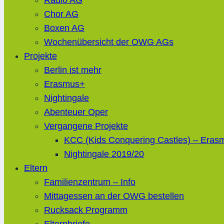
Radio AG
Chor AG
Boxen AG
Wochenübersicht der OWG AGs
Projekte
Berlin ist mehr
Erasmus+
Nightingale
Abenteuer Oper
Vergangene Projekte
KCC (Kids Conquering Castles) – Eras
Nightingale 2019/20
Eltern
Familienzentrum – Info
Mittagessen an der OWG bestellen
Rucksack Programm