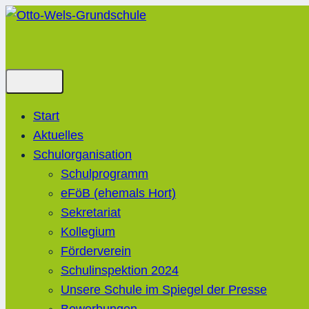
Zum
Inhalt
springen
Start
Aktuelles
Schulorganisation
Schulprogramm
eFöB (ehemals Hort)
Sekretariat
Kollegium
Förderverein
Schulinspektion 2024
Unsere Schule im Spiegel der Presse