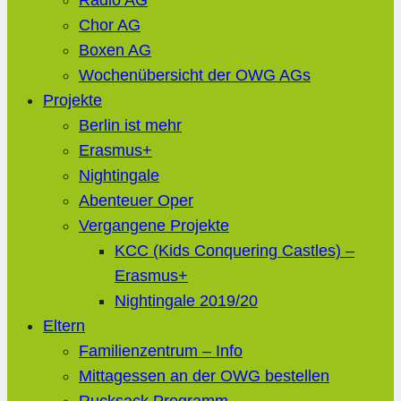
Radio AG
Chor AG
Boxen AG
Wochenübersicht der OWG AGs
Projekte
Berlin ist mehr
Erasmus+
Nightingale
Abenteuer Oper
Vergangene Projekte
KCC (Kids Conquering Castles) –
Erasmus+
Nightingale 2019/20
Eltern
Familienzentrum – Info
Mittagessen an der OWG bestellen