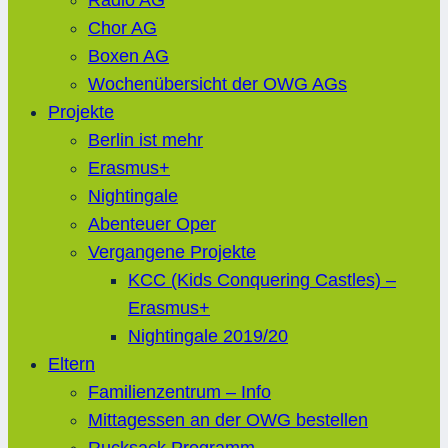
Radio AG
Chor AG
Boxen AG
Wochenübersicht der OWG AGs
Projekte
Berlin ist mehr
Erasmus+
Nightingale
Abenteuer Oper
Vergangene Projekte
KCC (Kids Conquering Castles) –
Erasmus+
Nightingale 2019/20
Eltern
Familienzentrum – Info
Mittagessen an der OWG bestellen