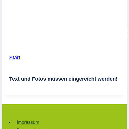
Gesamtelternvert
Start
/
Gesamtelternvertretung
21. November 2022
13. Dezember 2022
Text und Fotos müssen eingereicht werden
!
Impressum