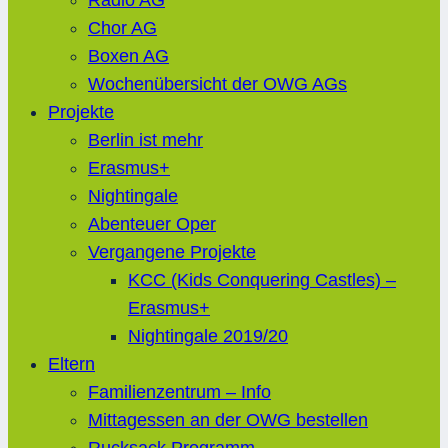
Radio AG
Chor AG
Boxen AG
Wochenübersicht der OWG AGs
Projekte
Berlin ist mehr
Erasmus+
Nightingale
Abenteuer Oper
Vergangene Projekte
KCC (Kids Conquering Castles) –
Erasmus+
Nightingale 2019/20
Eltern
Familienzentrum – Info
Mittagessen an der OWG bestellen