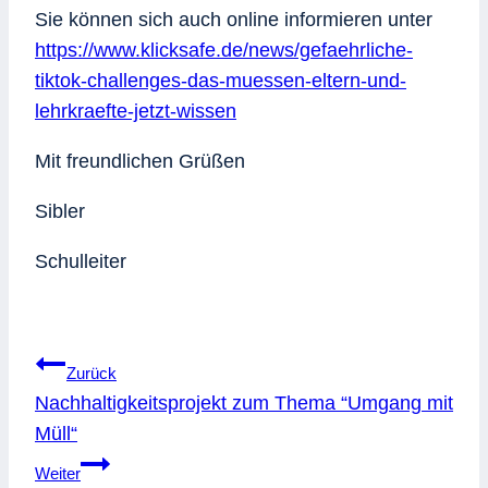
Sie können sich auch online informieren unter
https://www.klicksafe.de/news/gefaehrliche-
tiktok-challenges-das-muessen-eltern-und-
lehrkraefte-jetzt-wissen
Mit freundlichen Grüßen
Sibler
Schulleiter
Beitragsnavigation
Zurück
Nachhaltigkeitsprojekt zum Thema “Umgang mit
Müll“
Weiter