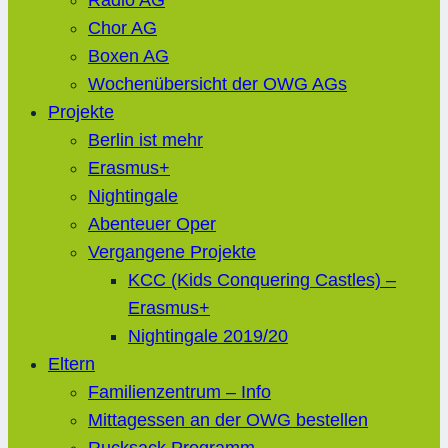
Radio AG
Chor AG
Boxen AG
Wochenübersicht der OWG AGs
Projekte
Berlin ist mehr
Erasmus+
Nightingale
Abenteuer Oper
Vergangene Projekte
KCC (Kids Conquering Castles) –
Erasmus+
Nightingale 2019/20
Eltern
Familienzentrum – Info
Mittagessen an der OWG bestellen