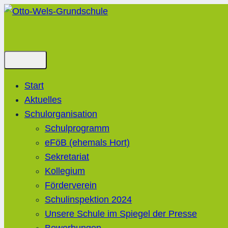
Zum
Inhalt
springen
Start
Aktuelles
Schulorganisation
Schulprogramm
eFöB (ehemals Hort)
Sekretariat
Kollegium
Förderverein
Schulinspektion 2024
Unsere Schule im Spiegel der Presse