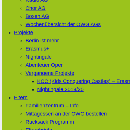
Radio AG
Chor AG
Boxen AG
Wochenübersicht der OWG AGs
Projekte
Berlin ist mehr
Erasmus+
Nightingale
Abenteuer Oper
Vergangene Projekte
KCC (Kids Conquering Castles) – Eras
Nightingale 2019/20
Eltern
Familienzentrum – Info
Mittagessen an der OWG bestellen
Rucksack Programm