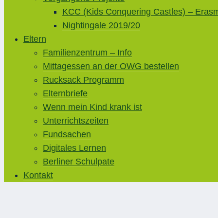
KCC (Kids Conquering Castles) – Eras
Nightingale 2019/20
Eltern
Familienzentrum – Info
Mittagessen an der OWG bestellen
Rucksack Programm
Elternbriefe
Wenn mein Kind krank ist
Unterrichtszeiten
Fundsachen
Digitales Lernen
Berliner Schulpate
Kontakt