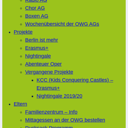
Radio AG
Chor AG
Boxen AG
Wochenübersicht der OWG AGs
Projekte
Berlin ist mehr
Erasmus+
Nightingale
Abenteuer Oper
Vergangene Projekte
KCC (Kids Conquering Castles) –
Erasmus+
Nightingale 2019/20
Eltern
Familienzentrum – Info
Mittagessen an der OWG bestellen