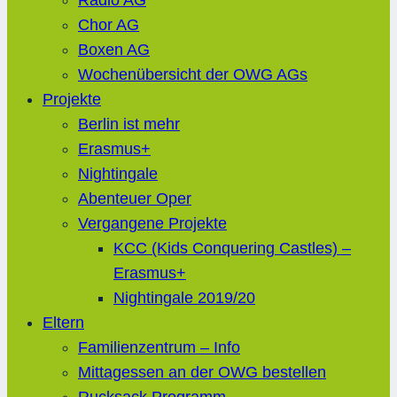
Radio AG
Chor AG
Boxen AG
Wochenübersicht der OWG AGs
Projekte
Berlin ist mehr
Erasmus+
Nightingale
Abenteuer Oper
Vergangene Projekte
KCC (Kids Conquering Castles) –
Erasmus+
Nightingale 2019/20
Eltern
Familienzentrum – Info
Mittagessen an der OWG bestellen