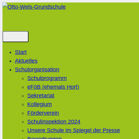
Zum
Inhalt
springen
Start
Aktuelles
Schulorganisation
Schulprogramm
eFöB (ehemals Hort)
Sekretariat
Kollegium
Förderverein
Schulinspektion 2024
Unsere Schule im Spiegel der Presse