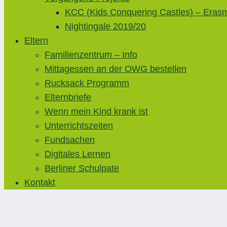
KCC (Kids Conquering Castles) – Eras
Nightingale 2019/20
Eltern
Familienzentrum – Info
Mittagessen an der OWG bestellen
Rucksack Programm
Elternbriefe
Wenn mein Kind krank ist
Unterrichtszeiten
Fundsachen
Digitales Lernen
Berliner Schulpate
Kontakt