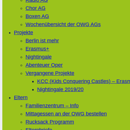
Radio AG
Chor AG
Boxen AG
Wochenübersicht der OWG AGs
Projekte
Berlin ist mehr
Erasmus+
Nightingale
Abenteuer Oper
Vergangene Projekte
KCC (Kids Conquering Castles) – Eras
Nightingale 2019/20
Eltern
Familienzentrum – Info
Mittagessen an der OWG bestellen
Rucksack Programm