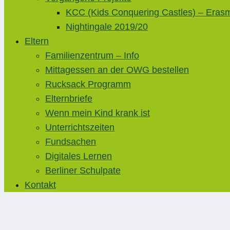
KCC (Kids Conquering Castles) – Eras
Nightingale 2019/20
Eltern
Familienzentrum – Info
Mittagessen an der OWG bestellen
Rucksack Programm
Elternbriefe
Wenn mein Kind krank ist
Unterrichtszeiten
Fundsachen
Digitales Lernen
Berliner Schulpate
Kontakt