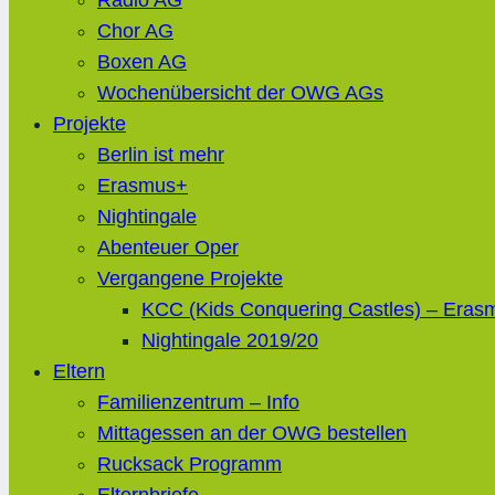
Radio AG
Chor AG
Boxen AG
Wochenübersicht der OWG AGs
Projekte
Berlin ist mehr
Erasmus+
Nightingale
Abenteuer Oper
Vergangene Projekte
KCC (Kids Conquering Castles) – Eras
Nightingale 2019/20
Eltern
Familienzentrum – Info
Mittagessen an der OWG bestellen
Rucksack Programm