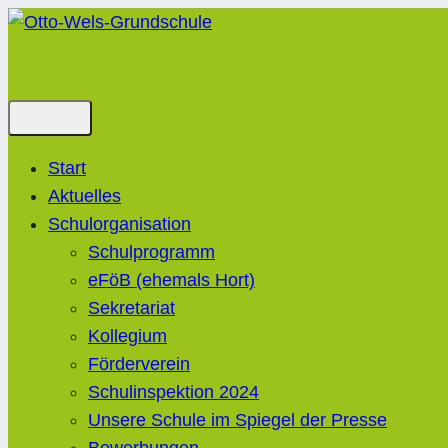
Zum
Inhalt
springen
Start
Aktuelles
Schulorganisation
Schulprogramm
eFöB (ehemals Hort)
Sekretariat
Kollegium
Förderverein
Schulinspektion 2024
Unsere Schule im Spiegel der Presse