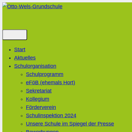
Zum
Inhalt
springen
Start
Aktuelles
Schulorganisation
Schulprogramm
eFöB (ehemals Hort)
Sekretariat
Kollegium
Förderverein
Schulinspektion 2024
Unsere Schule im Spiegel der Presse