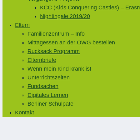
KCC (Kids Conquering Castles) – Eras
Nightingale 2019/20
Eltern
Familienzentrum – Info
Mittagessen an der OWG bestellen
Rucksack Programm
Elternbriefe
Wenn mein Kind krank ist
Unterrichtszeiten
Fundsachen
Digitales Lernen
Berliner Schulpate
Kontakt