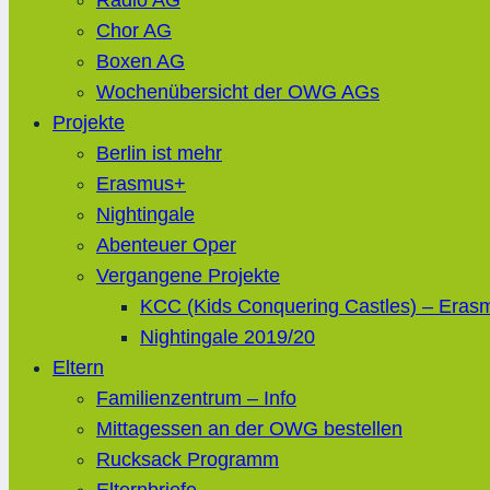
Radio AG
Chor AG
Boxen AG
Wochenübersicht der OWG AGs
Projekte
Berlin ist mehr
Erasmus+
Nightingale
Abenteuer Oper
Vergangene Projekte
KCC (Kids Conquering Castles) – Eras
Nightingale 2019/20
Eltern
Familienzentrum – Info
Mittagessen an der OWG bestellen
Rucksack Programm